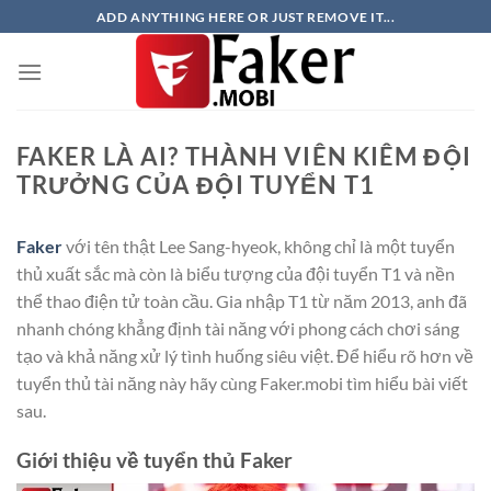
Chuyển
ADD ANYTHING HERE OR JUST REMOVE IT...
đến
nội
dung
FAKER LÀ AI? THÀNH VIÊN KIÊM ĐỘI
TRƯỞNG CỦA ĐỘI TUYỂN T1
Faker
với tên thật Lee Sang-hyeok, không chỉ là một tuyển
thủ xuất sắc mà còn là biểu tượng của đội tuyển T1 và nền
thể thao điện tử toàn cầu. Gia nhập T1 từ năm 2013, anh đã
nhanh chóng khẳng định tài năng với phong cách chơi sáng
tạo và khả năng xử lý tình huống siêu việt. Để hiểu rõ hơn về
tuyển thủ tài năng này hãy cùng Faker.mobi tìm hiểu bài viết
sau.
Giới thiệu về tuyển thủ Faker