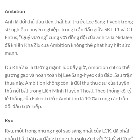
Ambition
Anh là đối thủ đầu tiên thất bại trước Lee Sang-hyeok trong
sự nghiệp chuyên nghiệp. Trong trận đấu giữa SKT T1 và CJ
Entus, “Quỷ vương” cùng với đồng đội của anh ta là Nidalee
đã khiến Kha’Zix của Ambition không thể phát huy hết sức
mạnh.
Dù Kha’Zix là tướng mạnh lúc bấy giờ, Ambition chỉ có thể
gượng gạo và hoàn toàn bị Lee Sang-hyeok áp đảo. Sau trận
thua này, Ambition không còn là đối thủ thực sự của tuyển
thủ nổi bật trong Liên Minh Huyền Thoại. Theo thống kê, tỷ
lệ thắng của Faker trước Ambition là 100% trong các trận
đối đầu trực tiếp.
Ryu
Ryu, một trong những ngôi sao sáng nhất của LCK, đã phải
nhận thất bại cay đắng trong pha solo Zed với “Quỷ vương”.